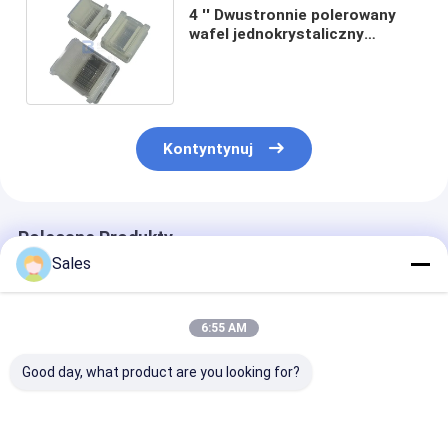
4 '' Dwustronnie polerowany
wafel jednokrystaliczny
kwarcowy AT-Cut do
rezonatorów
Kontyntynuj
Polecane Produkty
Sales
6:55 AM
Good day, what product are you looking for?
Optymalizuj systemy
Monokrystaliczne
Podwójnie ściś