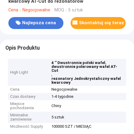
kwarcowy AT-Cut do rezonatorów
Cena：Negocjowalne
MOQ：5 sztuk
Najlepsza cena
Skontaktuj się teraz
Opis Produktu
,
4 '' Dwustronnie polski wafel
dwustronnie polerowany wafel AT-
Cut
High Light
,
rezonatory Jednokrystaliczny wafel
kwarcowy
Cena
Negocjowalne
Czas dostawy
1-4 tygodnie
Miejsce
Chiny
pochodzenia
Minimalne
5 sztuk
zamówienie
Możliwość Supply
100000 SZT / MIESIĄC