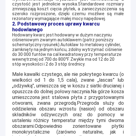
czystość jest jednolicie wysoka.Standardowe rozmiary
zmniejszają koszt cięcia płytek, a zanieczyszczenia są
szeroko rozproszone, dzięki czemu możliwe są małe
rezonatory wymagające małej mocy napędowej.
2. Podstawowy proces uprawy kwarcu
hodowlanego
Hodowany kwarc jest hodowany w dużym naczyniu
ciśnieniowym zwanym autoklawem (patrz poniższy
schematyczny rysunek).Autoklaw to metalowy cylinder,
zamknięty na jednym końcu, zdolny wytrzymać ciśnienie
do 30 000 funtów na cal kwadratowy przy temperaturze
wewnętrznej od 700 do 800
°
F. Zwykle ma od 12 do 20
stóp wysokości i 2 do 3 stóp średnicy.
Małe kawałki czystego, ale nie pokrytego kwarcu (o
wielkości od 1 do 1,5 cala), zwane „lascas” lub
„odżywką”, umieszcza się w koszu z siatki drucianej i
opuszcza do dolnej połowy naczynia.Na górze kosza
umieszczona jest stalowa płyta z przygotowanymi
otworami, zwana przegrodą.Przegroda służy do
oddzielenia obszaru wzrostu (nasion) od obszaru
składników odżywczych oraz do pomocy w
ustaleniu różnicy temperatur między tymi dwoma
obszarami.Odpowiednio zorientowane płytki
monokrystaliczne (zarówno naturalne, jak i