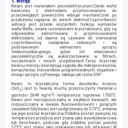
1. Wstęp
Kwarc jest materiałem piezoelektrycznym.Cienki wafel
kwarcowy z elektrodami przymocowanymi do
przeciwległych powierzchni wibruje mechanicznie po
przyłożeniu napięcia do dwóch elektrod.Częstotliwość
wibracji jest przede wszystkim funkcją wymiarów
wafla.Wafle, zwane rezonatorami kryształowymi, gdy są
odpowiednio zamontowane z przymocowanymi
elektrodami, od dawna są używane do sterowania
częstotliwością nadajników radiowych i są
podstawowym elementem sprzętu
telekomunikacyjnego, gdzie ich właściwości
piezoelektryczne są wykorzystywane w filtrach,
oscylatorach i innych urządzeniach.Teraz kryształy
kwarcu mierzą i koordynują sygnały dla mikroprocesorów,
komputerów, sterowników programowalnych, zegarków i
innego sprzętu cyfrowego, takiego jak różne DSP.
Kwarc to krystaliczna forma dwutlenku krzemu
(SiO
).Jest to twardy, kruchy, przezroczysty materiał o
2
3
gęstości 2649 kg/m
i temperatura topnienia 1750
°
C.
Kwarc jest nierozpuszczalny w zwykłych kwasach, ale
rozpuszczalny w kwasie fluorowodorowym i gorących
zasadach.Gdy kwarc jest podgrzewany do 573
°
C, zmienia
się jego postać krystaliczna.Stabilna postać powyżej tej
temperatury przejścia jest znana jako wysokokwarcowa
lub beta-kwarc, podczas gdy stabilna postać poniżej
573
°
C jest znany jako niskokwarcowy lub alfa-kwarc.W