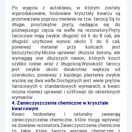
Po wyjęciu z autoklawu, w którym zostały
wyprodukowane, hodowane kryształy kwarcu są
przetwarzane poprzez mielenie na tzw. tarcicę.Są to
długie, prostokątne pręty, nadające się do
późniejszego cięcia na wafle na rezonatory.Pręty
tarcicowe mają zwykle długość od 6 do 8 cali, ale
długość użytkowa wynosi około 5 do 6 cali,
ponieważ materiał przy końcach jest
bezużyteczny.Można uprawiać dłuższe batony, ale
wymagają one dłuższych nasion, których koszt
szybko rośnie wraz z długością.Wysokość tarcicy
jest zwykle około dwukrotnie większa od
szerokości, ponieważ z każdego plasterka zwykle
wycina się dwa wafle.Dostępnych jest wiele prętów
tarcicowych o standardowych wymiarach, a kwarc
można również uprawiać i szlifować do określonych
wymiarów.
4. Zanieczyszczenia chemiczne w krysztale
kwarcowym
Kwarc hodowlany i naturalny zawierają
zanieczyszczenia chemiczne, które mogą wpływać
na działanie rezonatora.Zanieczyszczenia chemiczne
to takie, które tworzą wiązania chemiczne z