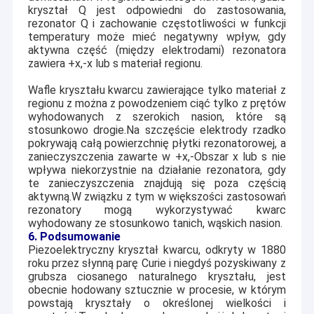
kryształ Q jest odpowiedni do zastosowania,
rezonator Q i zachowanie częstotliwości w funkcji
temperatury może mieć negatywny wpływ, gdy
aktywna część (między elektrodami) rezonatora
zawiera +x,
-
x lub s materiał regionu.
Wafle kryształu kwarcu zawierające tylko materiał z
regionu z można z powodzeniem ciąć tylko z prętów
wyhodowanych z szerokich nasion, które są
stosunkowo drogie.Na szczęście elektrody rzadko
pokrywają całą powierzchnię płytki rezonatorowej, a
zanieczyszczenia zawarte w +x,
-
Obszar x lub s nie
wpływa niekorzystnie na działanie rezonatora, gdy
te zanieczyszczenia znajdują się poza częścią
aktywną.W związku z tym w większości zastosowań
rezonatory mogą wykorzystywać kwarc
wyhodowany ze stosunkowo tanich, wąskich nasion.
6. Podsumowanie
Piezoelektryczny kryształ kwarcu, odkryty w 1880
roku przez słynną parę Curie i niegdyś pozyskiwany z
grubsza ciosanego naturalnego kryształu, jest
obecnie hodowany sztucznie w procesie, w którym
powstają kryształy o określonej wielkości i