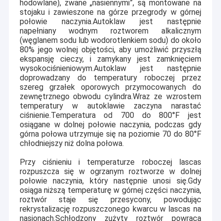
hodowlane), zwane „nasiennymi”, są montowane na
stojaku i zawieszone na górze przegrody w górnej
połowie naczynia.Autoklaw jest następnie
napełniany wodnym roztworem alkalicznym
(węglanem sodu lub wodorotlenkiem sodu) do około
80% jego wolnej objętości, aby umożliwić przyszłą
ekspansję cieczy, i zamykany jest zamknięciem
wysokociśnieniowym.Autoklaw jest następnie
doprowadzany do temperatury roboczej przez
szereg grzałek oporowych przymocowanych do
zewnętrznego obwodu cylindra.Wraz ze wzrostem
temperatury w autoklawie zaczyna narastać
ciśnienie.Temperatura od 700 do 800
°
F jest
osiągane w dolnej połowie naczynia, podczas gdy
górna połowa utrzymuje się na poziomie 70 do 80
°
F
chłodniejszy niż dolna połowa.
Przy ciśnieniu i temperaturze roboczej lascas
Do domu
rozpuszcza się w ogrzanym roztworze w dolnej
Założona w 1999 roku firma Hangzhou Freqcontrol
połowie naczynia, który następnie unosi się.Gdy
Electronic Technology Ltd. jest wiodącym chińskim
Produkty
osiąga niższą temperaturę w górnej części naczynia,
producentem płytek krystalicznych piezoelektrycznych,
roztwór staje się przesycony, powodując
podłoża, komponentów i wzrostu pojedynczych
rekrystalizację rozpuszczonego kwarcu w lascas na
O nas
kryształów.znany jako "Grupa CQT" na światowym rynku,
nasionach.Schłodzony zużyty roztwór powraca