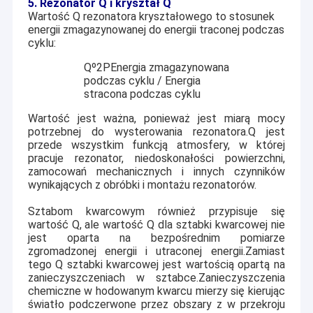
5. Rezonator Q i kryształ Q
Wartość Q rezonatora kryształowego to stosunek
energii zmagazynowanej do energii traconej podczas
cyklu:
Q
º
2
P
Energia zmagazynowana
podczas cyklu / Energia
stracona podczas cyklu
Wartość jest ważna, ponieważ jest miarą mocy
potrzebnej do wysterowania rezonatora.Q jest
przede wszystkim funkcją atmosfery, w której
pracuje rezonator, niedoskonałości powierzchni,
zamocowań mechanicznych i innych czynników
wynikających z obróbki i montażu rezonatorów.
Sztabom kwarcowym również przypisuje się
wartość Q, ale wartość Q dla sztabki kwarcowej nie
jest oparta na bezpośrednim pomiarze
zgromadzonej energii i utraconej energii.Zamiast
tego Q sztabki kwarcowej jest wartością opartą na
zanieczyszczeniach w sztabce.Zanieczyszczenia
chemiczne w hodowanym kwarcu mierzy się kierując
światło podczerwone przez obszary z w przekroju