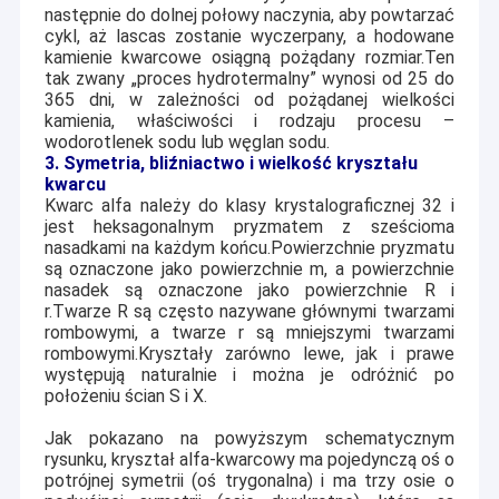
z siedzibą w Hangzhou w Chinach, z siedzibą w
następnie do dolnej połowy naczynia, aby powtarzać
Wycieczka po fabryce
zakładach produkcyjnych w Szanghaju, Jiaxing i Deqin
cykl, aż lascas zostanie wyczerpany, a hodowane
itd.
kamienie kwarcowe osiągną pożądany rozmiar.Ten
Kontrola jakości
tak zwany „proces hydrotermalny” wynosi od 25 do
Nasze produkty są głównie stosowane w RF Telecom,
365 dni, w zależności od pożądanej wielkości
Skontaktuj się z nami
kamienia, właściwości i rodzaju procesu –
półprzewodników, biotechnologii, inżynierii optycznej i
wodorotlenek sodu lub węglan sodu.
częstotliwości kontrolnych przemysłu.itd..), 20K płytki
3. Symetria, bliźniactwo i wielkość kryształu
kwarcowe (AT, ST, X, Z, itp.), 10K płytki LiNbO3 (3 ~ 8
Nowości
kwarcu
cali), 10K płytki szklane (Fused silica, Borofloat33,
Kwarc alfa należy do klasy krystalograficznej 32 i
Corning, itp.), 8K płytki LiTaO3 (3 ~ 6 cali) i 100K filtrów /
Sprawy
jest heksagonalnym pryzmatem z sześcioma
oscylatorów (VCXO,TCXO).
nasadkami na każdym końcu.Powierzchnie pryzmatu
Poproś o wycenę
są oznaczone jako powierzchnie m, a powierzchnie
Naszą wizją jest bycie wiarygodnym dostawcą
nasadek są oznaczone jako powierzchnie R i
podstawowych substratów mikroelektronicznych w
r.Twarze R są często nazywane głównymi twarzami
dzisiejszym świecie.
rombowymi, a twarze r są mniejszymi twarzami
rombowymi.
Kryształy zarówno lewe, jak i prawe
Grupa CQT składa się z pięciu dużych zakładów o łącznej
Wafel piezoelektryczny
występują naturalnie i można je odróżnić po
2
powierzchni powierzchni ponad 10 000 m2.
Nasze
położeniu ścian S i X.
maszyny produkcyjne obejmują piece do wzrostu
Wafel LiNbO3
kryształów, piłkę drukową, orientację rentgenowską,
Jak pokazano na powyższym schematycznym
maszynę do szlifowania, maszyny do polerowania,
rysunku, kryształ alfa-kwarcowy ma pojedynczą oś o
Wafel LiTaO3
maszyny do rozwijania, CNC, komory REDOX itp.Sprzęt
potrójnej symetrii (oś trygonalna) i ma trzy osie o