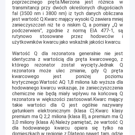
poprzecznego pręta.Mierzona jest różnica w
transmitancji przy dwóch określonych długościach
fal (3500 nm i 3800 nm) iz tych danych obliczana
jest wartość Q.Kwarc mający wysoki Q zawiera mniej
zanieczyszczeń niż te o niskim Q, a pomiary „Q w
podczerwieni”, zgodnie z normą EIA 477-1, są
rutynowo stosowane przez hodowców i
użytkowników kwarcu jako wskaźnik jakości kwarcu.
Wartość Q dla rezonatora generalnie nie jest
identyczna z wartością dla pręta kwarcowego, z
którego rezonator został wycięty.Jednak Q
rezonatora może ulec zmianie, gdy Q pręta
kwarcowego jest poniżej poziomu
krytycznego.Wartość AQ 1,8 miliona lub wyższa dla
hodowanego kwarcu wskazuje, że zanieczyszczenia
chemiczne nie będą miały wpływu na końcową Q
rezonatora w większości zastosowań.Kwarc mający
takie wartości dla Q jest ogólnie nazywany
gatunkiem elektronicznym (klasa C).Kwarc klasy
premium ma Q 2,2 miliona (klasa B), a premium ma Q
3,0 miliony (klasa A).Należy pamiętać, że wartość Q
dla hodowanego kwarcu opiera się tylko na
domieszkach w regionie z.Dlatego nawet tam, gdzie