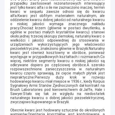
przypadku zastosowań rezonatorowych interesujący
jest tylko kwarc alfa i o ile nie zaznaczono inaczej, termin
kwarc w sequelu zawsze odnosi się do kwarcu
alfa.Kwarc jest obfitym materiałem naturalnym, ale
oddzielenie kwarcu dobrej jakości od naturalnego kwarcu
o niskiej jakości wymaga znacznego nakładu
pracy.Chociaż krzem (głównie w postaci dwutlenku, a
ogólnie w postaci małych krystalitów kwarcu) stanowi
około jednej trzeciej skorupy ziemskiej, naturalny kwarc o
wielkości i jakości odpowiedniej do stosowania w
urządzeniach wykorzystujących jego właściwości
piezoelektryczne, znaleziono głównie w Brazylii.Naturalny
kwarc jest również kosztowny w obróbce, ponieważ
występuje w przypadkowych kształtach i rozmiarach.Co
więcej, niektóre segmenty kwarcu o niskiej jakości są
odkrywane dopiero po częściowej obróbce.A szeroko
rozpowszechnione zanieczyszczenia w naturalnym
kwarcu często sprawiają, że cięcie małych płytek jest
niepraktyczne.Pierwszy duży krok w rozwoju
hodowanego kwarcu miał miejsce w 1936 r., kiedy Korpus
Sygnałowy Armii Stanów Zjednoczonych dał kontrakt na
Brush Laboratories pod kierownictwem dr.Jaffe, Hale i
Sawyer.Stało się tak ze względu na niedostatek
naturalnego kwarcu o dobrej jakości piezoelektrycznej,
zwyczajowo kupowanego w Brazylii.
Obecnie kwarc jest hodowany sztucznie do określonych
wymiarów.Orientacja kryształów jest kontrolowana, a