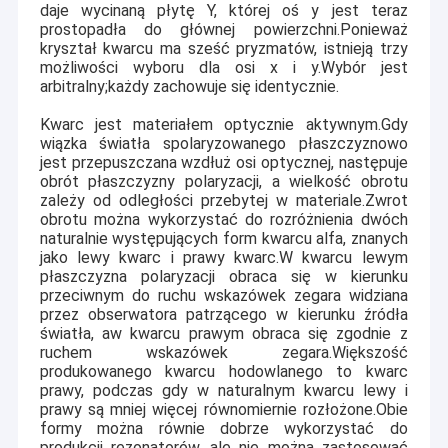
pomieszczenia klasy 1000, 1 biurko klasy 100,
daje wycinaną płytę Y, której oś y jest teraz
kompletny proces czyszczenia i suszenia płytek.
prostopadła do głównej powierzchni.Ponieważ
Szybka odpowiedź RFQ i
Skuteczna obsługa klienta:
kryształ kwarcu ma sześć pryzmatów, istnieją trzy
potwierdzenie zamówienia w ciągu 24 godzin, czas
możliwości wyboru dla osi x i y.Wybór jest
arbitralny;każdy zachowuje się identycznie.
realizacji dostosowania w ciągu 4 tygodni.
Kwarc jest materiałem optycznie aktywnym.Gdy
wiązka światła spolaryzowanego płaszczyznowo
jest przepuszczana wzdłuż osi optycznej, następuje
obrót płaszczyzny polaryzacji, a wielkość obrotu
zależy od odległości przebytej w materiale.Zwrot
obrotu można wykorzystać do rozróżnienia dwóch
naturalnie występujących form kwarcu alfa, znanych
jako lewy kwarc i prawy kwarc.W kwarcu lewym
płaszczyzna polaryzacji obraca się w kierunku
przeciwnym do ruchu wskazówek zegara widziana
przez obserwatora patrzącego w kierunku źródła
światła, aw kwarcu prawym obraca się zgodnie z
ruchem wskazówek zegara.Większość
produkowanego kwarcu hodowlanego to kwarc
prawy, podczas gdy w naturalnym kwarcu lewy i
prawy są mniej więcej równomiernie rozłożone.Obie
formy można równie dobrze wykorzystać do
produkcji rezonatorów, ale nie można zastosować