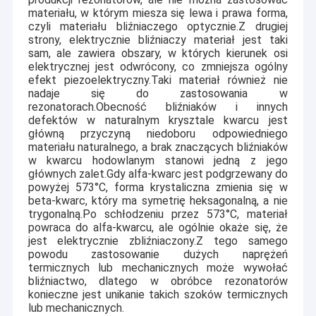
materiału, w którym miesza się lewa i prawa forma,
czyli materiału bliźniaczego optycznie.Z drugiej
strony, elektrycznie bliźniaczy materiał jest taki
sam, ale zawiera obszary, w których kierunek osi
elektrycznej jest odwrócony, co zmniejsza ogólny
efekt piezoelektryczny.Taki materiał również nie
nadaje się do zastosowania w
rezonatorach.Obecność bliźniaków i innych
defektów w naturalnym krysztale kwarcu jest
główną przyczyną niedoboru odpowiedniego
materiału naturalnego, a brak znaczących bliźniaków
w kwarcu hodowlanym stanowi jedną z jego
głównych zalet.Gdy alfa-kwarc jest podgrzewany do
powyżej 573
°
C, forma krystaliczna zmienia się w
beta-kwarc, który ma symetrię heksagonalną, a nie
trygonalną.Po schłodzeniu przez 573
°
C, materiał
powraca do alfa-kwarcu, ale ogólnie okaże się, że
jest elektrycznie zbliźniaczony.Z tego samego
powodu zastosowanie dużych naprężeń
termicznych lub mechanicznych może wywołać
bliźniactwo, dlatego w obróbce rezonatorów
konieczne jest unikanie takich szoków termicznych
lub mechanicznych.