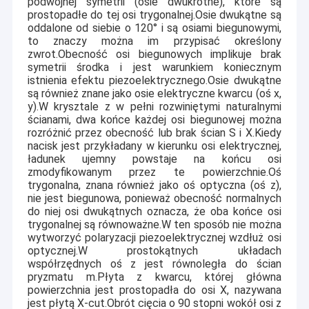
kontrolny obejmuje Flatmaster 200Mamy również
podwójnej symetrii (osie dwukrotne), które są
Pojedynczy kryształ kwarcowy wafel
czystych pokoi klasy 100 i 1000.
prostopadłe do tej osi trygonalnej.Osie dwukątne są
oddalone od siebie o 120° i są osiami biegunowymi,
Topiony wafel krzemionkowy
Grupa CQT jest głównie znana jako ekspert w dziedzinie
to znaczy można im przypisać określony
zwrot.Obecność osi biegunowych implikuje brak
sześciokątnych kryształów.i możemy dostarczyć kwarc
symetrii środka i jest warunkiem koniecznym
dowolnej orientacji cięcia czy podane przez IRE ,
Wafel z niobianem litu
istnienia efektu piezoelektrycznego.Osie dwukątne
wskaźnik Millera, kąt Eulera lub znak konwencjonalny.
są również znane jako osie elektryczne kwarcu (oś x,
Wafelek z tantalu litu
y).W krysztale z w pełni rozwiniętymi naturalnymi
Oprócz naszych wiodących możliwości produkcyjnych, w
ścianami, dwa końce każdej osi biegunowej można
ciągu ostatniej dekady doszliśmy do największych
Szafirowy Wafel
rozróżnić przez obecność lub brak ścian S i X.Kiedy
przełomów technologicznych.uzyskał technologię redukcji
nacisk jest przykładany w kierunku osi elektrycznej,
czarnych płytek LiNbO3 i LiTaO3, i osiągnęła masową
ładunek ujemny powstaje na końcu osi
Optyka na podczerwień
produkcję 8-calowej płytki LiNbO3.
zmodyfikowanym przez te powierzchnie.Oś
trygonalna, znana również jako oś optyczna (oś z),
Zalety konkurencyjne
Wafel krzemowy
nie jest biegunowa, ponieważ obecność normalnych
Jesteśmy w tym biznesie od ponad
Niezawodny partner:
do niej osi dwukątnych oznacza, że ​​oba końce osi
30 lat, obsługujemy ponad 200 klientów w ponad 20
Wafle Langasyckie
trygonalnej są równoważne.W ten sposób nie można
krajach.
wytworzyć polaryzacji piezoelektrycznej wzdłuż osi
Robimy orientację
Kompletna linia produkcyjna:
optycznej.
W prostokątnych układach
Kryształ scyntylacyjny LYSO
kryształową, cięcie drutu, szlifowanie, polerowanie,
współrzędnych oś z jest równoległa do ścian
etykietowanie, płaskość, inspekcja powierzchni,
pryzmatu m.Płyta z kwarcu, której główna
wykrywanie rentgenowskie itp. Wszystko w domu!
powierzchnia jest prostopadła do osi X, nazywana
Mamy 3 czyste
Najnowocześniejszy pokój czysty:
jest płytą X-cut.Obrót cięcia o 90 stopni wokół osi z