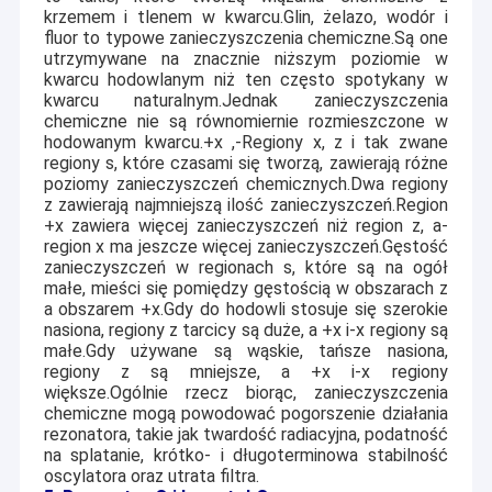
krzemem i tlenem w kwarcu.Glin, żelazo, wodór i
fluor to typowe zanieczyszczenia chemiczne.Są one
utrzymywane na znacznie niższym poziomie w
kwarcu hodowlanym niż ten często spotykany w
kwarcu naturalnym.Jednak zanieczyszczenia
chemiczne nie są równomiernie rozmieszczone w
hodowanym kwarcu.+x ,
-
Regiony x, z i tak zwane
regiony s, które czasami się tworzą, zawierają różne
poziomy zanieczyszczeń chemicznych.Dwa regiony
z zawierają najmniejszą ilość zanieczyszczeń.Region
+x zawiera więcej zanieczyszczeń niż region z, a
-
region x ma jeszcze więcej zanieczyszczeń.Gęstość
zanieczyszczeń w regionach s, które są na ogół
małe, mieści się pomiędzy gęstością w obszarach z
a obszarem +x.Gdy do hodowli stosuje się szerokie
nasiona, regiony z tarcicy są duże, a +x i
-
x regiony są
małe.Gdy używane są wąskie, tańsze nasiona,
regiony z są mniejsze, a +x i
-
x regiony
większe.Ogólnie rzecz biorąc, zanieczyszczenia
chemiczne mogą powodować pogorszenie działania
rezonatora, takie jak twardość radiacyjna, podatność
na splatanie, krótko- i długoterminowa stabilność
oscylatora oraz utrata filtra.