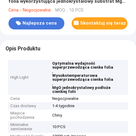
folia wykorzystująca jednokrystalowy substrat MgO
dla optymalnej wydajności
Cena：Negocjowalne
MOQ：10 PCS
Najlepsza cena
Skontaktuj się teraz
Opis Produktu
Optymalna wydajność
superprzewodząca cienka folia
,
Wysokotemperaturowa
High Light
superprzewodząca cienka folia
,
MgO jednokrystalowy podłoże
cienkiej folii
Cena
Negocjowalne
Czas dostawy
1-4 tygodnie
Miejsce
Chiny
pochodzenia
Minimalne
10 PCS
zamówienie