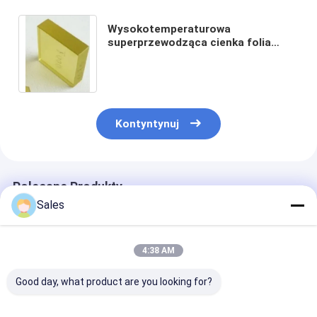
Wysokotemperaturowa
superprzewodząca cienka folia
wykorzystująca jednokrystalowy
substrat MgO dla optymalnej
wydajności
Kontyntynuj
Polecane Produkty
Sales
4:38 AM
Good day, what product are you looking for?