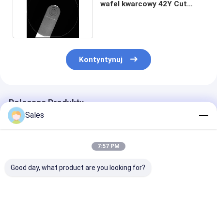
wafel kwarcowy 42Y Cut
Double Side Polish
Kontyntynuj
Polecane Produkty
Sales
7:57 PM
Good day, what product are you looking for?
Wytrzymała i
Płytki szklane wolne
Piezoelektryc
precyzyjna płytka z
od alkalizmu:
płytki Niobaty 
topionego kwarcu o
podstawa nowej
LiNbO3 5mol