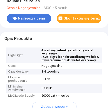
Double Side Polish
Cena：Negocjowalne
MOQ：5 sztuk
Najlepsza cena
Skontaktuj się teraz
Opis Produktu
4-calowy jednokrystaliczny wafel
kwarcowy
High Light
,
,
42Y cięty jednokrystaliczny wafelek
dwustronnie polski wafel kwarcowy
Cena
Negocjowalne
Czas dostawy
1-4 tygodnie
Miejsce
CHINY
pochodzenia
Minimalne
5 sztuk
zamówienie
Możliwość Supply
50000 szt / miesiąc
Zobacz więcej